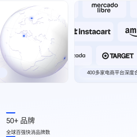
程序化展示广告&视频广告
零售运营
Amazon营销云（AMC）
内容优化
费用收回
零售卓越
目录维护
品牌保护
高级零售分析
费用收回
供应链与物流
全球销售
400多家电商平台深度合作
创意内容
产品页面内容
零售平台旗舰店
广告创意
50+ 品牌
内容聚合支持
全球百强快消品牌数