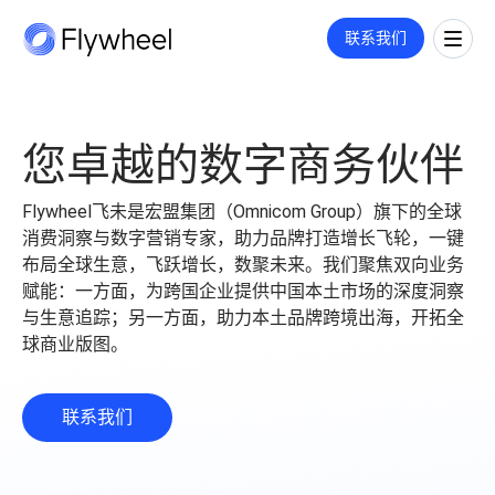
COMMERCE CLOUD
联系我们
一站式平台，旨在加速数字商务的增长
全链路策略与执行方案
覆盖媒体投放、平台运营、创意内容等多板块策略与执行，满足您的定
市场情报
您卓越的数字商务伙伴
制需求。
洞察
了解更多
市场份额
洞察文章
Flywheel飞未是宏盟集团（Omnicom Group）旗下的全球
社媒监测
企业动态
消费洞察与数字营销专家，助力品牌打造增长飞轮，一键
公司介绍
用户反馈
业绩衡量
布局全球生意，飞跃增长，数聚未来。我们聚焦双向业务
数字货架
关于我们
赋能：一方面，为跨国企业提供中国本土市场的深度洞察
市场进入
零售洞察
职业机会
与生意追踪；另一方面，助力本土品牌跨境出海，开拓全
指标监测
招聘
球商业版图。
价格策略
联系我们
零售媒体
年度复盘
搜索
联系我们
展示与视频
广告代投
监测指标和投放报告
付费搜索