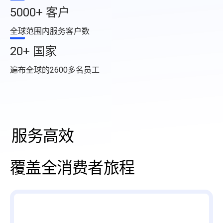
战略咨询
5000+ 客户
数字商务发展迅速，我们的顾问将专有数据与深厚的零售和媒体专业知
全球范围内服务客户数
识相结合，帮助您更快地发展。
了解更多
20+ 国家
产品强大
机会评估与规模估算
遍布全球的2600多名员工
盈利能力与产品组合评估
数字商务战略
策略有力
零售媒体战略
培训和技能提升
组织转型
服务高效
覆盖全消费者旅程
产品强大
策略有力