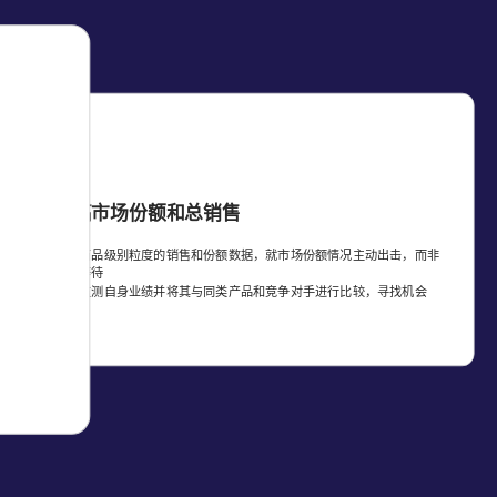
提高市场份额和总销售
利用商品级别粒度的销售和份额数据，就市场份额情况主动出击，而非
评
被动等待
根
积极监测自身业绩并将其与同类产品和竞争对手进行比较，寻找机会