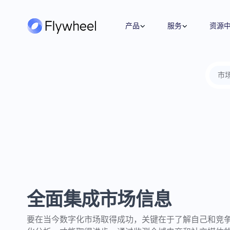
产品
服务
资源
市
全链路策略与执行方案
洞察
市场情报
公司介绍
业绩衡量
覆盖媒体投放、平台运营、创意内容
洞察文章
市场份额
关于我们
市场进入
等多板块策略与执行，满足您的定制
企业动态
社媒监测
职业机会
指标监测
需求。
用户反馈
招聘
价格策略
了解更多
数字货架
联系我们
年度复盘
零售洞察
战略咨询
全面集成市场信息
数字商务发展迅速，我们的顾问将专
有数据与深厚的零售和媒体专业知识
要在当今数字化市场取得成功，关键在于了解自己和竞
相结合，帮助您更快地发展。