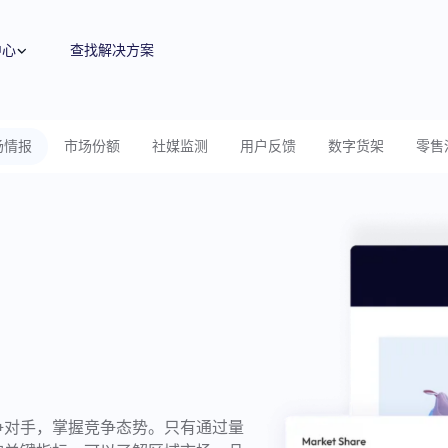
中心
查找解决方案
场情报
市场份额
社媒监测
用户反馈
数字货架
零售
零售媒体
零售运营
广告代投
零售卓越
搜索
内容优化
付费搜索
品牌保护
展示与视频
费用收回
程序化展示广告&视频广告
费用收回
监测指标和投放报告
目录维护
Amazon营销云（AMC）
供应链与物流
高级零售分析
全球销售
机会评估与规模估算
盈利能力与产品组合评估
争对手，掌握竞争态势。只有通过量
数字商务战略