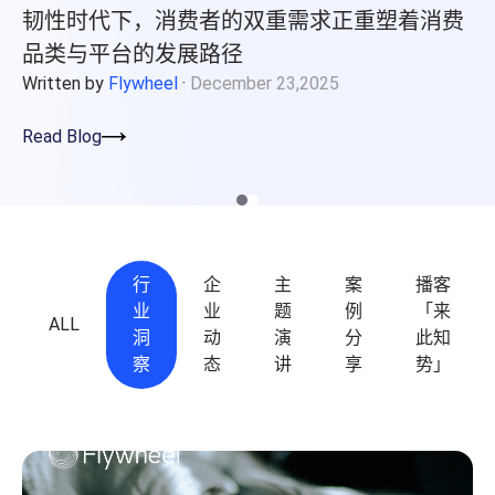
“一面”品牌再启新程。
韧性时代下，消费
程序化展示广告&视频广告
零售运营
ly 02,2026
Amazon营销云（AMC）
品类与平台的发展
内容优化
Written by
Flywheel
·
De
费用收回
零售卓越
Read Blog
目录维护
品牌保护
高级零售分析
费用收回
供应链与物流
全球销售
行
企
主
案
播客
业
业
题
例
「来
创意内容
ALL
洞
动
演
分
此知
产品页面内容
察
态
讲
享
势」
零售平台旗舰店
广告创意
内容聚合支持