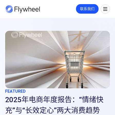
COMMERCE CLOUD
联系我们
一站式平台，旨在加速数字商务的增长
全链路策略与执行方案
覆盖媒体投放、平台运营、创意内容等多板块策略与执行，满足您的定
市场情报
制需求。
洞察
了解更多
市场份额
洞察文章
社媒监测
企业动态
公司介绍
用户反馈
业绩衡量
数字货架
关于我们
市场进入
零售洞察
职业机会
指标监测
招聘
价格策略
联系我们
零售媒体
年度复盘
FEATURED
搜索
南亚电商数据与洞
2025年电商
展示与视频
广告代投
Q
充”与“长效
监测指标和投放报告
付费搜索