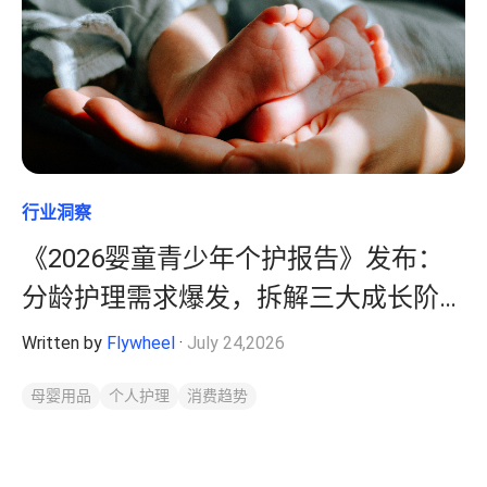
战略咨询
数字商务发展迅速，我们的顾问将专有数据与深厚的零售和媒体专业知
识相结合，帮助您更快地发展。
了解更多
机会评估与规模估算
盈利能力与产品组合评估
数字商务战略
行业洞察
零售媒体战略
培训和技能提升
《2026婴童青少年个护报告》发布：
组织转型
分龄护理需求爆发，拆解三大成长阶段
的市场全景
Written by
Flywheel
·
July 24,2026
母婴用品
个人护理
消费趋势