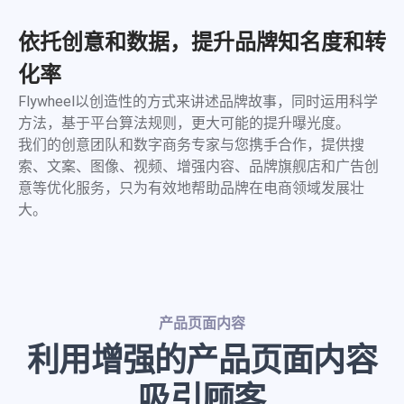
程序化展示广告&视频广告
零售运营
依托创意和数据，提升品牌知名度和转
Amazon营销云（AMC）
内容优化
化率
费用收回
零售卓越
Flywheel以创造性的方式来讲述品牌故事，同时运用科学
目录维护
方法，基于平台算法规则，更大可能的提升曝光度。
品牌保护
高级零售分析
我们的创意团队和数字商务专家与您携手合作，提供搜
费用收回
索、文案、图像、视频、增强内容、品牌旗舰店和广告创
供应链与物流
意等优化服务，只为有效地帮助品牌在电商领域发展壮
全球销售
大。
创意内容
产品页面内容
零售平台旗舰店
产品页面内容
广告创意
利用增强的产品页面内容
内容聚合支持
吸引顾客