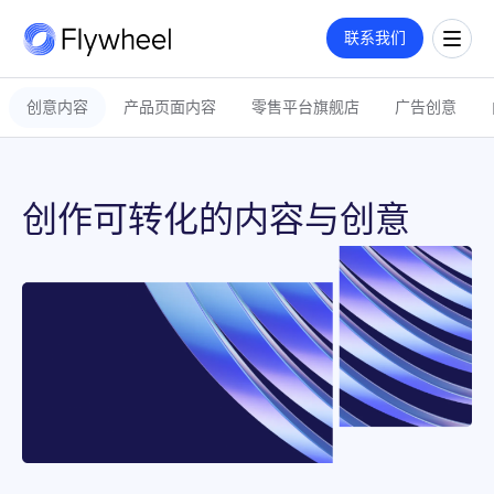
COMMERCE CLOUD
联系我们
一站式平台，旨在加速数字商务的增长
全链路策略与执行方案
创意内容
产品页面内容
零售平台旗舰店
广告创意
覆盖媒体投放、平台运营、创意内容等多板块策略与执行，满足您的定
市场情报
制需求。
洞察
了解更多
市场份额
洞察文章
创作可转化的内容与创意
社媒监测
企业动态
公司介绍
用户反馈
业绩衡量
数字货架
关于我们
市场进入
零售洞察
职业机会
指标监测
招聘
价格策略
联系我们
零售媒体
年度复盘
搜索
展示与视频
广告代投
监测指标和投放报告
付费搜索