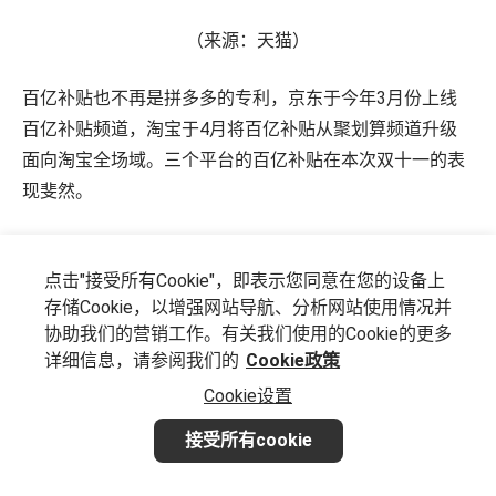
（来源：天猫）
百亿补贴也不再是拼多多的专利，京东于今年3月份上线
百亿补贴频道，淘宝于4月将百亿补贴从聚划算频道升级
面向淘宝全场域。三个平台的百亿补贴在本次双十一的表
现斐然。
另一方面，平台还对会员制度进行了改革，在以低价心智
抢到消费者后，再用会员提高消费者粘性。
点击"接受所有Cookie"，即表示您同意在您的设备上
存储Cookie，以增强网站导航、分析网站使用情况并
协助我们的营销工作。有关我们使用的Cookie的更多
比如京东将PLUS会员的运费券升级为无限免邮，还降低了
详细信息，请参阅我们的
Cookie政策
自营配送费门槛；
Cookie设置
淘天也将88VIP升级为3张卡：原先注重生活和娱乐体验的
接受所有cookie
会员卡焕新为「生活卡」，并新增以用户消费购物需求为
主的「购物卡」和「全能卡」，供消费者三选一；