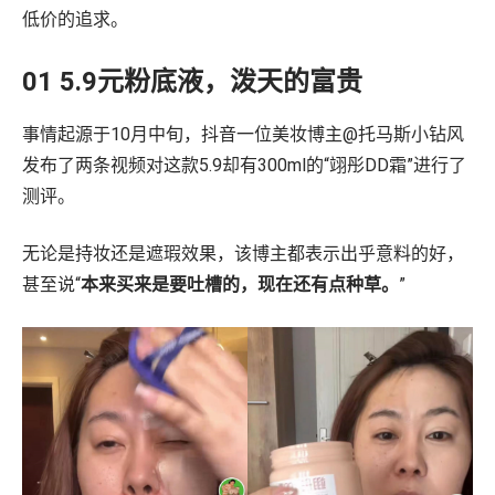
战略咨询
低价的追求。
数字商务发展迅速，我们的顾问将专有数据与深厚的零售和媒体专业知
识相结合，帮助您更快地发展。
01 5.9元粉底液，泼天的富贵
了解更多
事情起源于10月中旬，抖音一位美妆博主@托马斯小钻风
机会评估与规模估算
发布了两条视频对这款5.9却有300ml的“翊彤DD霜”进行了
盈利能力与产品组合评估
数字商务战略
测评。
零售媒体战略
无论是持妆还是遮瑕效果，该博主都表示出乎意料的好，
培训和技能提升
甚至说“
本来买来是要吐槽的，现在还有点种草。
”
组织转型