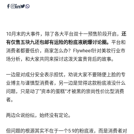
程序化展示广告&视频广告
零售运营
Amazon营销云（AMC）
内容优化
费用收回
零售卓越
10月末的大事件，除了各大平台双十一预售阶段开启，
还
目录维护
品牌保护
有仅售五块九还包邮有运险的粉底液刷爆讨论圈。
平台和
高级零售分析
费用收回
消费者都要低价，商家怎么办？
Flywheel
针对
美妆行业市
供应链与物流
场分析
，和大家共同来探讨这泼天富贵背后的故事。
全球销售
一边是对成分安全表示担忧，劝说大家不要随便上脸的专
业博主与谨慎型消费者，另一边是觉得这款粉底液没什么
创意内容
问题，只是动了“资本的蛋糕”才被黑的崇尚性价比型消费
产品页面内容
者。
零售平台旗舰店
广告创意
两边众说纷纭，始终没有定论。
内容聚合支持
但问题的根源其实不在于一个5.9的粉底液，而是消费者对