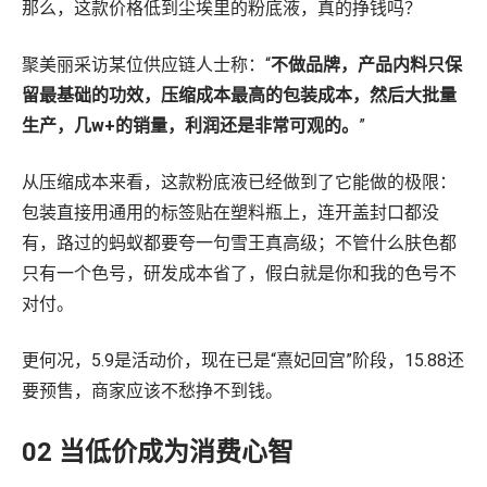
那么，这款价格低到尘埃里的粉底液，真的挣钱吗？
聚美丽采访某位供应链人士称：“
不做品牌，产品内料只保
留最基础的功效，压缩成本最高的包装成本，然后大批量
生产，几w+的销量，利润还是非常可观的。
”
从压缩成本来看，这款粉底液已经做到了它能做的极限：
包装直接用通用的标签贴在塑料瓶上，连开盖封口都没
有，路过的蚂蚁都要夸一句雪王真高级；不管什么肤色都
只有一个色号，研发成本省了，假白就是你和我的色号不
对付。
更何况，5.9是活动价，现在已是“熹妃回宫”阶段，15.88还
要预售，商家应该不愁挣不到钱。
02 当低价成为消费心智