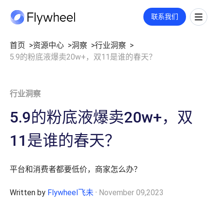
COMMERCE CLOUD
联系我们
一站式平台，旨在加速数字商务的增长
全链路策略与执行方案
首页
资源中心
洞察
行业洞察
5.9的粉底液爆卖20w+，双11是谁的春天？
覆盖媒体投放、平台运营、创意内容等多板块策略与执行，满足您的定
市场情报
制需求。
洞察
了解更多
市场份额
洞察文章
行业洞察
社媒监测
企业动态
公司介绍
用户反馈
业绩衡量
5.9的粉底液爆卖20w+，双
数字货架
关于我们
市场进入
零售洞察
职业机会
11是谁的春天？
指标监测
招聘
价格策略
联系我们
零售媒体
年度复盘
平台和消费者都要低价，商家怎么办？
搜索
Written by
Flywheel飞未
·
November 09,2023
展示与视频
广告代投
监测指标和投放报告
付费搜索