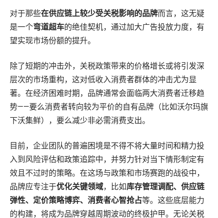
对于那些
在供应链上较少受关税影响的品牌
而言，这无疑
是一个
弯道超车
的绝佳契机，通过加大广告投放力度，有
望实现市场份额的提升。
除了短期的冲击外，关税政策带来的价格增长或将引发深
层次的市场重构，这对低收入消费者群体的冲击尤为显
著。在经济困难时期，品牌通常会面临两大消费者迁移趋
势——要么消费者转向较为平价的自有品牌（比如沃尔玛旗
下沃集鲜），要么减少非必需消费支出。
目前，企业团队的普遍困境是不得不将大量时间和精力投
入到风险评估和政策追踪中，并努力针对当下情形制定有
效且不过时的策略。在这场与政策和市场赛跑的战役中，
品牌应专注于
优化关键领域
，比如
库存管理调配、供应链
弹性、定价策略博弈、消费者心智抢占
等。这些底层能力
的构建，将成为品牌穿越周期波动的终极护甲。无论关税