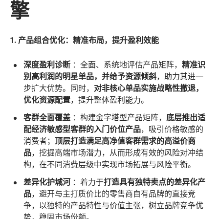
擎
1. 产品组合优化：精准布局，提升盈利效能
深度盈利诊断
：全面、系统地评估产品矩阵，
精准识
别高利润的明星单品，并给予资源倾斜
，助力其进一
步扩大优势。同时，
对非核心单品实施战略性撤退，
优化资源配置
，提升整体盈利能力。
客群全面覆盖
：构建金字塔型产品矩阵，
底层推出适
配经济敏感型客群的入门价位产品
，吸引价格敏感的
消费者；
顶层打造满足高净值客群需求的高溢价商
品
，挖掘高端市场潜力，从而形成有效的风险对冲结
构，在不同消费层级中实现市场拓展与风险平衡。
差异化护城河
：着力于
打造具有独特卖点的差异化产
品
，避开与主打质价比的零售商自有品牌的直接竞
争，以独特的产品特性与价值主张，树立品牌竞争优
势，稳固市场份额。