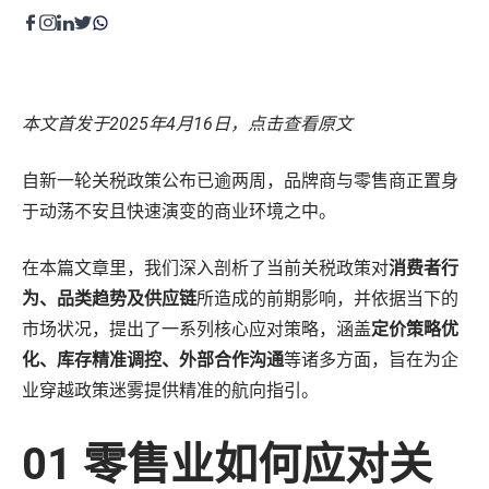
程序化展示广告&视频广告
零售运营
Amazon营销云（AMC）
内容优化
费用收回
零售卓越
本文首发于2025年4月16日，
点击查看原文
目录维护
品牌保护
高级零售分析
自新一轮关税政策公布已逾两周，品牌商与零售商正置身
费用收回
于动荡不安且快速演变的商业环境之中。
供应链与物流
全球销售
在本篇文章里，我们深入剖析了当前关税政策对
消费者行
为、品类趋势及供应链
所造成的前期影响，并依据当下的
创意内容
市场状况，提出了一系列核心应对策略，涵盖
定价策略优
产品页面内容
化、库存精准调控、外部合作沟通
等诸多方面，旨在为企
零售平台旗舰店
业穿越政策迷雾提供精准的航向指引。
广告创意
内容聚合支持
01
零售业如何应对关