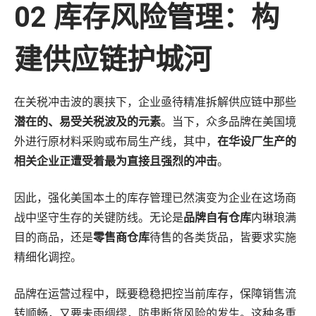
02 库存风险管理：构
建供应链护城河
在关税冲击波的裹挟下，企业亟待精准拆解供应链中那些
潜在的、易受关税波及的元素
。当下，众多品牌在美国境
外进行原材料采购或布局生产线，其中，
在华设厂生产的
相关企业正遭受着最为直接且强烈的冲击
。
因此，强化美国本土的库存管理已然演变为企业在这场商
战中坚守生存的关键防线。无论是
品牌自有仓库
内琳琅满
目的商品，还是
零售商仓库
待售的各类货品，皆要求实施
精细化调控。
品牌在运营过程中，既要稳稳把控当前库存，保障销售流
转顺畅，又要未雨绸缪，防患断货风险的发生。这种多重