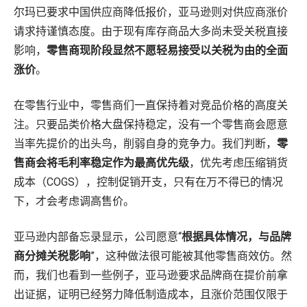
尔玛已要求中国供应商降低报价，亚马逊则对供应商涨价
请求持谨慎态度。由于现有库存商品大多尚未受关税直接
影响，
零售商现阶段显然不愿轻易接受以关税为由的全面
涨价
。
在零售行业中，零售商们一直保持着对竞品价格的高度关
注。只要品类价格大盘保持稳定，没有一个零售商会愿意
当率先提价的出头鸟，削弱自身的竞争力。我们判断，
零
售商会将毛利率稳定作为最高优先级
，优先考虑压缩销货
成本（COGS），控制促销开支，只有在万不得已的情况
下，才会考虑调高售价。
亚马逊内部备忘录显示，公司愿意“
根据具体情况，与品牌
商分摊关税影响
”，这种做法很可能被其他零售商效仿。然
而，我们也看到一些例子，亚马逊要求品牌商在提价前拿
出证据，证明已经努力降低制造成本，且涨价范围仅限于