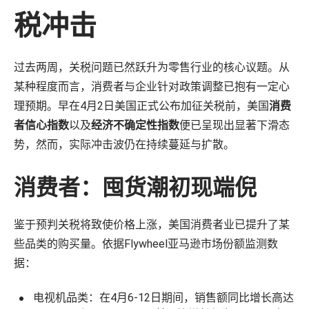
战略咨询
税冲击
数字商务发展迅速，我们的顾问将专有数据与深厚的零售和媒体专业知
识相结合，帮助您更快地发展。
过去两周，关税问题已然跃升为零售行业的核心议题。从
了解更多
机会评估与规模估算
某种程度而言，消费者与企业针对政策调整已抱有一定心
盈利能力与产品组合评估
理预期。早在4月2日美国正式公布加征关税前，美国
消费
数字商务战略
者信心指数
以及
经济不确定性指数
便已呈现出显著下滑态
零售媒体战略
势，然而，实际冲击波仍在持续蔓延与扩散。
培训和技能提升
组织转型
消费者：囤货潮初现端倪
鉴于预判关税将致使价格上涨，美国消费者业已提升了某
些品类的购买量。依据Flywheel亚马逊市场份额监测数
据：
电视机品类：在4月6-12日期间，销售额同比增长高达