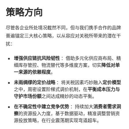
策略方向
尽管各企业所处境况截然不同，但与我们携手合作的品牌
普遍锚定三大核心策略，以从容应对关税所带来的潜在干
扰：
增强供应链抗风险韧性
：借助多元化供应商布局、精
细库存管控、物流替代等多维度方案，切实
降低对单
一来源的依赖程度
。
未雨绸缪的定价战略
：将关税因素巧妙融入
定价模型
之中，周密设置阶梯式调价机制，在
平衡成本压力与
守护市场份额
之间达成精妙的动态平衡。
在不确定性中建立竞争优势
：持续加大
消费者需求洞
察
的资源投入力度，基于数据驱动，精准调整营销资
源投放策略，在行业震荡期实现弯道超车。