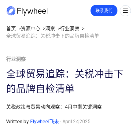
COMMERCE CLOUD
联系我们
一站式平台，旨在加速数字商务的增长
全链路策略与执行方案
首页
资源中心
洞察
行业洞察
全球贸易追踪：关税冲击下的品牌自检清单
覆盖媒体投放、平台运营、创意内容等多板块策略与执行，满足您的定
市场情报
制需求。
洞察
了解更多
市场份额
洞察文章
行业洞察
社媒监测
企业动态
公司介绍
用户反馈
业绩衡量
全球贸易追踪：关税冲击下
数字货架
关于我们
市场进入
零售洞察
职业机会
的品牌自检清单
指标监测
招聘
价格策略
联系我们
零售媒体
年度复盘
关税政策与贸易动向观察：4月中期关键洞察
搜索
Written by
Flywheel飞未
·
April 24,2025
展示与视频
广告代投
监测指标和投放报告
付费搜索