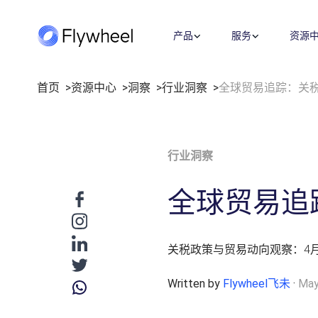
产品
服务
资源
首页
资源中心
洞察
行业洞察
全球贸易追踪：关
全链路策略与执行方案
洞察
市场情报
公司介绍
业绩衡量
覆盖媒体投放、平台运营、创意内容
洞察文章
市场份额
关于我们
市场进入
行业洞察
等多板块策略与执行，满足您的定制
企业动态
社媒监测
职业机会
指标监测
需求。
用户反馈
招聘
价格策略
全球贸易追
了解更多
数字货架
联系我们
年度复盘
零售洞察
关税政策与贸易动向观察：4
战略咨询
数字商务发展迅速，我们的顾问将专
Written by
Flywheel飞未
·
May
有数据与深厚的零售和媒体专业知识
相结合，帮助您更快地发展。