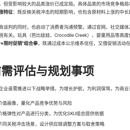
，但受影响较大的品类涨价已成定局。具体品类的市场竞争格局
涨特征
：既反映关税冲击的短期影响，也包含原材料上涨的中长
商谈判的同时，也启动了消费者沟通预警。通过官网、社交媒体
税有关。玩具（
芭比娃娃
、Crocodile Creek）、婴童用品
价+限时促销"组合拳
，既通过成本公示维系信任，又借促销活动
当前需评估与规划事项
企业亟需推进以下战略举措，为增长护航，为利润保驾，为商业
价值画像，量化产品竞争优势与风险
价格弹性对产品进行分类，为优化SKU组合提供依据
不同关税冲击场景，设计供应链调整方案与取舍策略