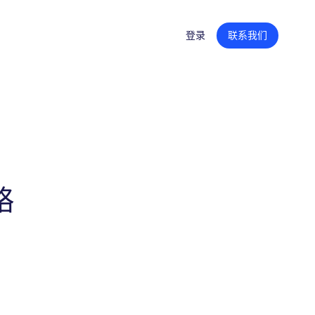
登录
联系我们
创意内容
产品页面内容
零售平台旗舰店
广告创意
略
内容聚合支持
零售媒体战略
培训和技能提升
组织转型