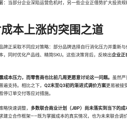
著：当部分企业深陷运营危机时，另一些企业正借势扩大投资规
应对成本上涨的突围之道
品牌正采取不同应对策略：部分品牌选择自行消化压力并重新与
本，同时优化产品线、精简SKU。这些决策背后，反映出
企业正
露成本压力，而零售商也比前几周更愿意讨论这一问题。
虽然严
普遍支持。相比之下，
Q2末至Q3初的渐进式调价方案
更易被接
暂停订单交付等应对措施。
策略快速调整，
多数联合商业计划（JBP）尚未落实到当下的成
求建立合作框架——既为掌握成本的真实情况，也为未来联合调