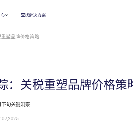
中心
查找解决方案
税重塑品牌价格策略
零售媒体
零售运营
广告代投
零售卓越
搜索
内容优化
付费搜索
品牌保护
展示与视频
费用收回
程序化展示广告&视频广告
费用收回
监测指标和投放报告
目录维护
Amazon营销云（AMC）
供应链与物流
踪：关税重塑品牌价格策
高级零售分析
全球销售
月下旬关键洞察
机会评估与规模估算
 07,2025
盈利能力与产品组合评估
数字商务战略