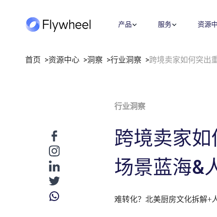
产品
服务
资源
首页
资源中心
洞察
行业洞察
跨境卖家如何突出
全链路策略与执行方案
洞察
市场情报
公司介绍
业绩衡量
覆盖媒体投放、平台运营、创意内容
洞察文章
市场份额
关于我们
市场进入
行业洞察
等多板块策略与执行，满足您的定制
企业动态
社媒监测
职业机会
指标监测
需求。
用户反馈
招聘
价格策略
跨境卖家如
了解更多
数字货架
联系我们
年度复盘
零售洞察
场景蓝海&
战略咨询
数字商务发展迅速，我们的顾问将专
有数据与深厚的零售和媒体专业知识
难转化？北美厨房文化拆解+
相结合，帮助您更快地发展。