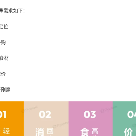
差异需求如下：
”定位
采购
”食材
溢价
餐刚需