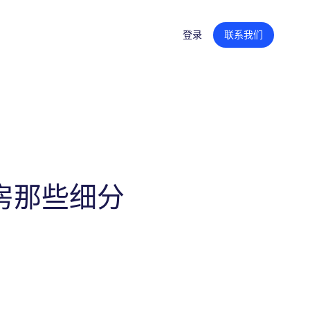
登录
联系我们
创意内容
产品页面内容
零售平台旗舰店
广告创意
房那些细分
内容聚合支持
零售媒体战略
培训和技能提升
组织转型