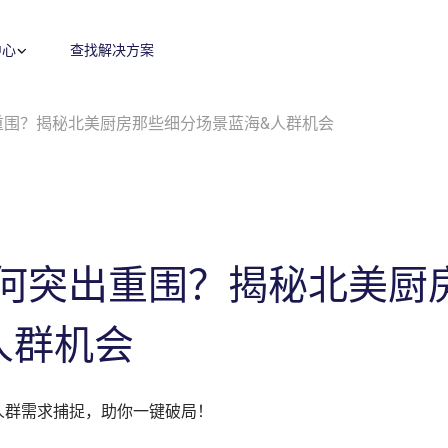
中心
查找解决方案
重围？揭秘北美厨房那些细分场景蓝海&人群机会
零售媒体
零售运营
广告代投
零售卓越
搜索
内容优化
付费搜索
品牌保护
展示与视频
费用收回
程序化展示广告&视频广告
费用收回
监测指标和投放报告
目录维护
Amazon营销云（AMC）
供应链与物流
何突出重围？揭秘北美厨
高级零售分析
全球销售
人群机会
机会评估与规模估算
盈利能力与产品组合评估
人群需求捕捉，助你一键破局！
数字商务战略