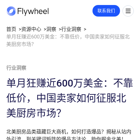
COMMERCE CLOUD
联系我们
一站式平台，旨在加速数字商务的增长
全链路策略与执行方案
首页
资源中心
洞察
行业洞察
单月狂赚近600万美金：不靠低价，中国卖家如何征服北
覆盖媒体投放、平台运营、创意内容等多板块策略与执行，满足您的定
市场情报
制需求。
洞察
美厨房市场？
了解更多
市场份额
洞察文章
社媒监测
企业动态
行业洞察
公司介绍
用户反馈
业绩衡量
数字货架
关于我们
单月狂赚近600万美金：不靠
市场进入
零售洞察
职业机会
指标监测
低价，中国卖家如何征服北
招聘
价格策略
联系我们
零售媒体
年度复盘
美厨房市场？
搜索
展示与视频
广告代投
北美厨房品类蕴藏巨大商机，如何打造爆品？揭秘从站内
监测指标和投放报告
付费搜索
外引流，到关键词矩阵的爆品方法论，助你掘金北美！