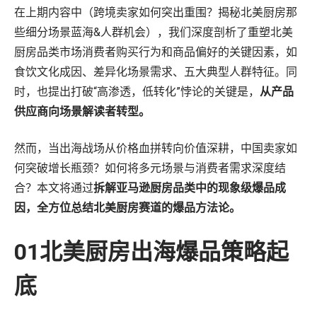
战略咨询
在上期内容中（
跨境卖家如何突出重围？揭秘北美厨房那
些细分场景蓝海&人群机会
），我们深度剖析了重塑北美
数字商务发展迅速，我们的顾问将专有数据与深厚的零售和媒体专业知
识相结合，帮助您更快地发展。
厨房品类市场消费者购买行为和商品偏好的关键因素，如
了解更多
食饮文化成因、差异化场景需求、五大典型人群特征。同
机会评估与规模估算
时，也提出打破“高渗透，低转化”悖论的关键是，
从产品
盈利能力与产品组合评估
供应商向场景解读者转型。
数字商务战略
零售媒体战略
然而，当出海战场从价格血拼转向价值深耕，中国卖家如
培训和技能提升
何突破增长瓶颈？如何将多元场景与消费者需求深度结
组织转型
合？本文将通过
拆解亚马逊厨房品类中的现象级爆品成
因，全方位总结北美厨房赛道的爆品方法论。
01北美厨房出海爆品策略起
底