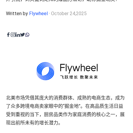
程序化展示广告&视频广告
零售运营
Written by
Flywheel
·
October 24,2025
Amazon营销云（AMC）
内容优化
费用收回
零售卓越
目录维护
品牌保护
高级零售分析
费用收回
供应链与物流
全球销售
创意内容
产品页面内容
北美市场凭借其庞大的消费群体、成熟的电商生态，成为
零售平台旗舰店
了众多跨境电商卖家眼中的“掘金地”。在高品质生活日益
广告创意
受到重视的当下，厨房品类作为家庭消费的核心之一，展
内容聚合支持
现出前所未有的增长潜力。