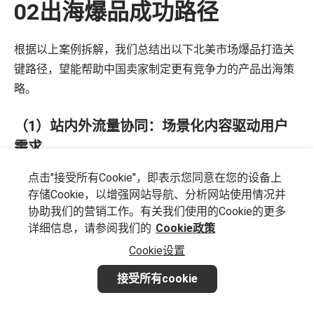
02出海爆品成功路径
根据以上案例拆解，我们总结出以下北美市场爆品打造关
键路径，望能帮助中国卖家制定更有竞争力的产品出海策
略。
（1）站内外流量协同：场景化内容驱动用户
需求
点击"接受所有Cookie"，即表示您同意在您的设备上
成功的爆品离不开站内外流量的有效协同。
存储Cookie，以增强网站导航、分析网站使用情况并
协助我们的营销工作。有关我们使用的Cookie的更多
通过TikTok、Instagram等社交媒体平台构建“生活场景+产
详细信息，请参阅我们的
Cookie政策
品价值”的内容生态，利用真实使用场景（如家庭日常、户
Cookie设置
外休闲、健康饮食）的视频或图文，植入“搜索关键词+使
用痛点”的组合（如“quiet kitchen gadget for busy
接受所有cookie
families”），引导用户跳转亚马逊，搜索并触发广告点
击。