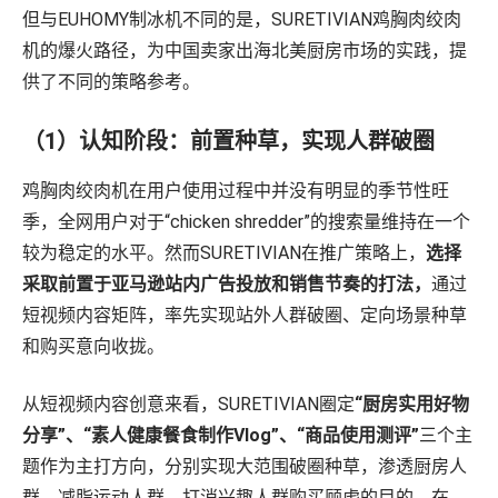
但与EUHOMY制冰机不同的是，SURETIVIAN鸡胸肉绞肉
机的爆火路径，为中国卖家出海北美厨房市场的实践，提
供了不同的策略参考。
（1）认知阶段：前置种草，实现人群破圈
鸡胸肉绞肉机在用户使用过程中并没有明显的季节性旺
季，全网用户对于“chicken shredder”的搜索量维持在一个
较为稳定的水平。然而SURETIVIAN在推广策略上，
选择
采取前置于亚马逊站内广告投放和销售节奏的打法，
通过
短视频内容矩阵，率先实现站外人群破圈、定向场景种草
和购买意向收拢。
从短视频内容创意来看，SURETIVIAN圈定
“厨房实用好物
分享”、“素人健康餐食制作Vlog”、“商品使用测评”
三个主
题作为主打方向，分别实现大范围破圈种草，渗透厨房人
群、减脂运动人群，打消兴趣人群购买顾虑的目的，在