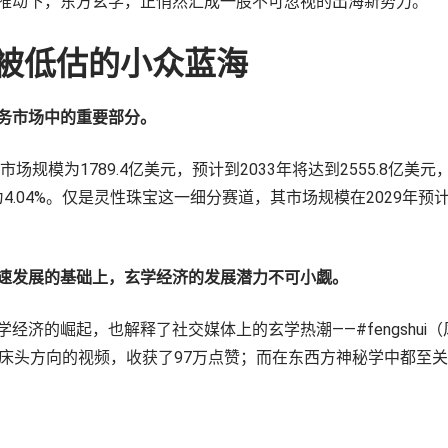
推动下，东方玄学，正悄然汇成一股不可忽视的出海新势力。
：被低估的小众蓝海
务市场中的重要部分。
场规模为1789.4亿美元，预计到2033年将达到2555.8亿美元，
4.04%。仅是灵性珠宝这一细分赛道，其市场规模在2029年预计
速发展的基础上，玄学经济的发展潜力不可小觑。
经济的崛起，也解释了社交媒体上的玄学热潮——#fengshui
断床头方向的视频，收获了97万点赞；而在东西方神秘学中都至