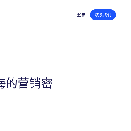
登录
联系我们
创意内容
产品页面内容
零售平台旗舰店
广告创意
海的营销密
内容聚合支持
零售媒体战略
培训和技能提升
组织转型