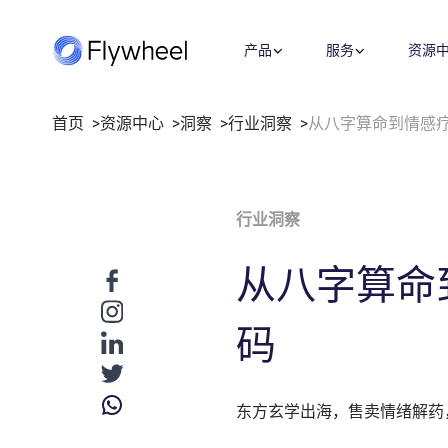
产品
服务
资源
首页
资源中心
洞察
行业洞察
从八字算命到情感
全链路策略与执行方案
洞察
市场情报
公司介绍
业绩衡量
覆盖媒体投放、平台运营、创意内容
洞察文章
市场份额
关于我们
市场进入
行业洞察
等多板块策略与执行，满足您的定制
企业动态
社媒监测
职业机会
指标监测
需求。
用户反馈
招聘
价格策略
从八字算命
了解更多
数字货架
联系我们
年度复盘
零售洞察
码
战略咨询
数字商务发展迅速，我们的顾问将专
有数据与深厚的零售和媒体专业知识
东方玄学出海，售卖情绪解药
相结合，帮助您更快地发展。