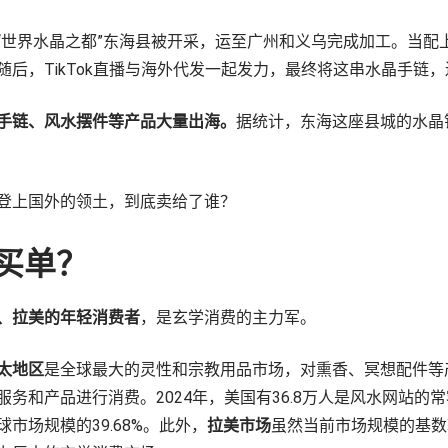
“世界水晶之都”东海县被开采，运至广州和义乌完成加工。当配
随后，TikTok直播与海外代发一起发力，最终将这串水晶手链
手链、风水摆件等产品大量出海。
据统计，东海这座县城的水晶
。
登上国外的领土，到底卖给了谁？
学买单？
、拉美的年轻消费者
，是玄学消费的主力军。
太地区
是全球最大的灵性和宗教用品市场，对熏香、冥想配件等
务和产品进行消费。2024年，美国有36.8万人是风水网站的
球市场规模的39.68%。此外，
拉美市场
虽然当前市场规模的基数