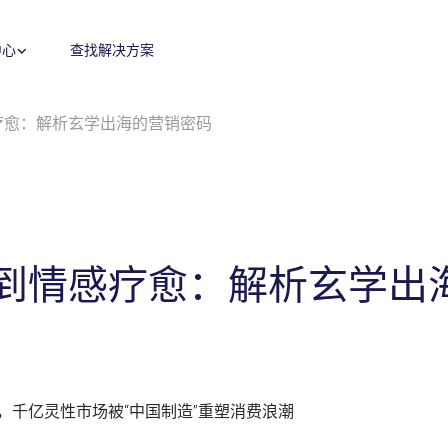
中心
查找解决方案
疗愈：解析玄学出海的营销密码
零售媒体
零售运营
广告代投
零售卓越
搜索
内容优化
付费搜索
品牌保护
展示与视频
费用收回
程序化展示广告&视频广告
费用收回
监测指标和投放报告
目录维护
Amazon营销云（AMC）
供应链与物流
到情感疗愈：解析玄学出
高级零售分析
全球销售
机会评估与规模估算
盈利能力与产品组合评估
，千亿灵性市场被“中国制造”重塑消费浪潮
数字商务战略