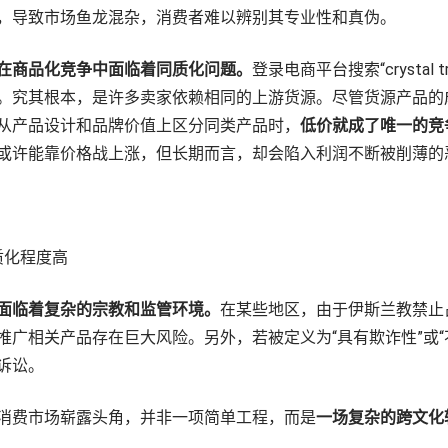
，导致市场鱼龙混杂，消费者难以辨别其专业性和真伪。
在商品化竞争中面临着同质化问题。
登录电商平台搜索“crystal
。究其根本，是许多卖家依赖相同的上游货源。尽管货源产品的
从产品设计和品牌价值上区分同类产品时，
低价就成了唯一的竞
或许能靠价格战上涨，但长期而言，却会陷入利润不断被削薄的
质化程度高
面临着复杂的宗教和监管环境。
在某些地区，由于伊斯兰教禁止
推广相关产品存在巨大风险。另外，若被定义为“具有欺诈性”或“
诉讼。
消费市场崭露头角，并非一项简单工程，而是
一场复杂的跨文化