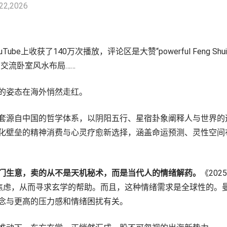
 22,2026
be上收获了140万次播放，评论区是大赞“powerful Feng Shu
日交流卧室风水布局……
的姿态在海外悄然走红。
套源自中国的哲学体系，以阴阳五行、星宿卦象阐释人与世界的
化壁垒的精神消费与心灵疗愈新选择，涵盖命运预测、灵性空间
门生意，卖的从不是天机秘术，而是当代人的情绪解药。
《20
和焦虑，从而寻求玄学的帮助。而且，这种情绪需求是全球性的。曼
念与更高的压力感和情绪困扰有关。