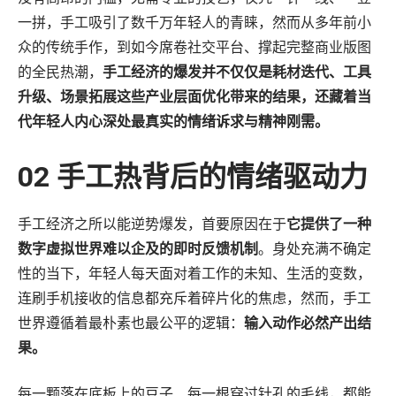
一拼，手工吸引了数千万年轻人的青睐，然而从多年前小
众的传统手作，到如今席卷社交平台、撑起完整商业版图
的全民热潮，
手工经济的爆发并不仅仅是耗材迭代、工具
升级、场景拓展这些产业层面优化带来的结果，还藏着当
代年轻人内心深处最真实的情绪诉求与精神刚需。
02 手工热背后的情绪驱动力
手工经济之所以能逆势爆发，首要原因在于
它提供了一种
数字虚拟世界难以企及的即时反馈机制
。身处充满不确定
性的当下，年轻人每天面对着工作的未知、生活的变数，
连刷手机接收的信息都充斥着碎片化的焦虑，然而，手工
世界遵循着最朴素也最公平的逻辑：
输入动作必然产出结
果。
每一颗落在底板上的豆子、每一根穿过针孔的毛线，都能