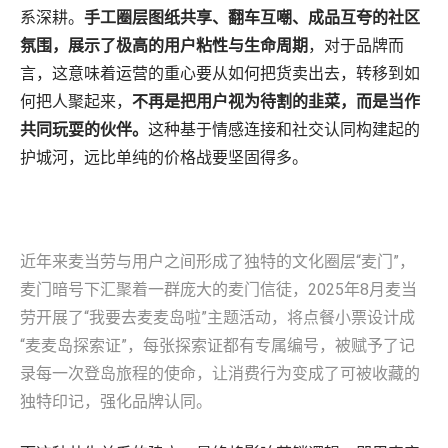
系深耕。
手工圈层图纸共享、翻车互嘲、成品互夸的社区
氛围，展示了极高的用户粘性与生命周期
，对于品牌而
言，这意味着运营的重心要从如何把货卖出去，转移到如
何把人聚起来，
不再是把用户视为待割的韭菜，而是当作
共同玩耍的伙伴。
这种基于情感连接和社交认同构建起的
护城河，远比单纯的价格战要坚固得多。
近年来麦当劳与用户之间形成了独特的文化圈层“麦门”，
麦门暗号下汇聚着一群庞大的麦门信徒，2025年8月麦当
劳开展了“我要去麦麦岛啦”主题活动，将点餐小票设计成
“麦麦岛探索证”，每张探索证都有专属编号，被赋予了记
录每一次登岛旅程的使命，让消费行为变成了可被收藏的
独特印记，强化品牌认同。