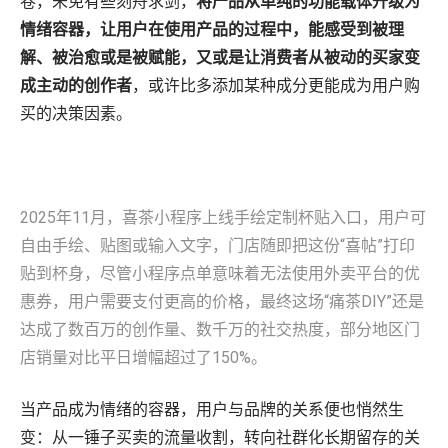
卷，未免有些刻舟求剑，
将产品从单纯的功能载体升级为
情绪容器，让用户在使用产品的过程中，能感受到被理
解、被治愈或是被赋能，又或是让消费者从被动的买家变
成主动的创作者
，或许比多添加某种成分更能成为用户购
买的决策因素。
2025年11月，喜茶小程序上线手绘定制杯贴入口，用户可
自由手绘、贴图或输入文字，门店随即把这份“喜帖”打印
贴到杯身，尽管小程序点单意味着无法使用外卖平台的优
惠券，用户需要支付更高的价格，最终这场“痛茶DIY”还是
达成了数百万的创作量、数千万的社交热度，部分地区门
店销量对比平日增幅超过了150%。
当产品成为情绪的容器，用户与品牌的关系便也悄然生
变：从一锤子买卖的流量收割，转向社群化长期留存的关