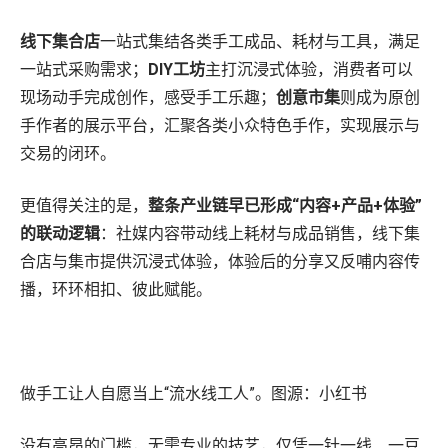
线下集合店
一站式集结各类手工成品、耗材与工具，满足
一站式采购需求；
DIY工坊
主打沉浸式体验，消费者可以
现场动手完成创作，感受手工乐趣；
创意市集
则成为原创
手作者的展示平台，汇聚各类小众特色手作，实现展示与
交易的闭环。
更值得关注的是，
整条产业链早已形成“内容+产品+体验”
的联动逻辑
：社媒内容带动线上耗材与成品销售，线下集
合店与集市提供沉浸式体验，体验后的分享又反哺内容传
播，环环相扣、彼此赋能。
做手工让人自愿当上“流水线工人”。图源：小红书
没有高昂的门槛，无需专业的技艺，仅凭一针一线、一豆