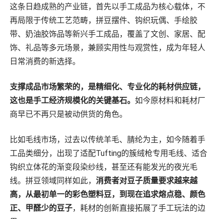
这条日趋成熟的产业链，首先以手工成品为核心载体，不
再局限于传统工艺范畴，拼豆摆件、钩织玩偶、手绘胶
带、奶油胶饰品等新兴手工成品，覆盖了文创、家居、配
饰、礼品等多元场景，兼顾实用性与观赏性，成为年轻人
日常消费的新选择。
支撑成品市场繁荣的，是精细化、专业化的耗材供应链，
这也是手工经济规模化的关键基石。
如今原材料和耗材厂
商早已不再只是被动供货的角色。
比如毛线市场，过去以传统羊毛、腈纶为主，如今随着手
工品类细分，出现了适配Tufting的簇绒枪专用毛线、适合
钩织立体花的渐变段染纱线，甚至还有能发光的夜光毛
线。拼豆领域同样如此，
消费者对豆子质量要求越来越
高，从最初单一的彩色塑料豆，到现在追求熔点稳、颜色
正、甲醛少的豆子
，耗材的创新直接拓展了手工玩法的边