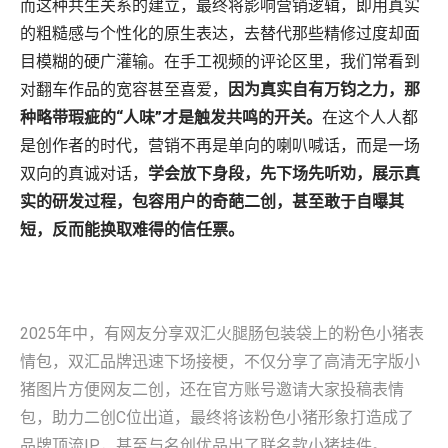
而这种共生关系的建立，最终将影响营销逻辑，即用真实
的粗糙感与个性化的原生表达，去替代那些精修过度却面
目模糊的硬广灌输。在手工视频的评论区里，我们常看到
对翻车作品的宽容甚至喜爱，
因为真实自有万钧之力，那
种略带瑕疵的“人味”才是触发共鸣的开关。
在这个人人都
是创作者的时代，营销不再是单向的喇叭喊话，而是一场
双向的真诚对话，
学会放下身段，先下场先听劝，展示真
实的研发过程，包容用户的奇葩二创，甚至敢于自曝其
短，反而能换取难得的信任票。
2025年中，有网友分享双汇火腿肠包装袋上的粉色小猪表
情包，双汇品牌迅速下场接梗，不仅分享了高清无字版小
猪图片方便网友二创，还在官方账号邀请大家投稿表情
包，助力二创C位出道，最终将该粉色小猪形象打造成了
品牌顶流IP，甚至与名创优品出了联名款小猪挂件。