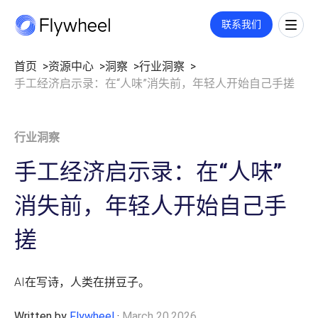
COMMERCE CLOUD
联系我们
一站式平台，旨在加速数字商务的增长
全链路策略与执行方案
首页
资源中心
洞察
行业洞察
手工经济启示录：在“人味”消失前，年轻人开始自己手搓
覆盖媒体投放、平台运营、创意内容等多板块策略与执行，满足您的定
市场情报
制需求。
洞察
了解更多
市场份额
洞察文章
行业洞察
社媒监测
企业动态
公司介绍
用户反馈
业绩衡量
手工经济启示录：在“人味”
数字货架
关于我们
市场进入
零售洞察
职业机会
消失前，年轻人开始自己手
指标监测
招聘
价格策略
搓
联系我们
零售媒体
年度复盘
搜索
AI在写诗，人类在拼豆子。
展示与视频
广告代投
监测指标和投放报告
付费搜索
Written by
Flywheel
·
March 20,2026