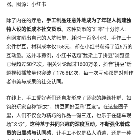
器。图源：小红书
除了内在的疗愈，
手工制品还意外地成为了年轻人构建独
特人设的低成本社交货币
。这种货币的“汇率”十分惊人：
有网友晒出自己的入坑账单，耗时一百多小时、手作三十
余件拼豆，材料成本仅158元，却在小红书获得了近6万的
互动量。这并非孤例，小红书话题“我染上了拼豆”浏览量
已经超过58亿次，相关讨论超过1600万条，抖音“拼豆”话
题视频播放量也突破了176.8亿次，每一次互动都是对创作
者审美与成果的社交认同。
在线上，手工爱好者们还自发形成了紧密的趣缘社群，如
钩织玩家自称“织女”，拼豆同好互称“豆友”。在这些圈子
里，人们不仅会为精巧的作品一键三连，也乐于在翻车现
场“义诊”。
这种基于共同兴趣的深度互动，不断强化着成
员的归属感与认同感
，让手工不仅是私人消遣，还是一种