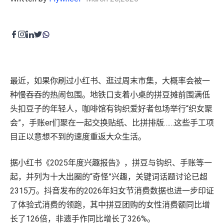
程序化展示广告&视频广告
零售运营
Amazon营销云（AMC）
内容优化
费用收回
零售卓越
目录维护
品牌保护
高级零售分析
最近，如果你刷过小红书、逛过周末市集，大概率会被一
费用收回
种慢吞吞的热闹包围。地铁口支着小桌的拼豆摊前围满低
供应链与物流
头扣豆子的年轻人，咖啡馆有钩织爱好者包场举行“织女聚
全球销售
会”，手账er们聚在一起交换贴纸、比拼排版……这些手工项
目正以意想不到的速度重返大众生活。
创意内容
产品页面内容
据小红书《2025年度兴趣报告》，拼豆与钩织、手账等一
零售平台旗舰店
起，并列为十大出圈的“奇怪”兴趣，关键词话题讨论已超
广告创意
2315万。抖音发布的2026年妇女节消费数据也进一步印证
内容聚合支持
了体验式消费的领跑，其中拼豆团购的女性消费额同比增
长了126倍，非遗手作同比增长了326%。