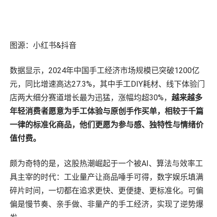
战略咨询
数字商务发展迅速，我们的顾问将专有数据与深厚的零售和媒体专业知
识相结合，帮助您更快地发展。
图源：小红书&抖音
了解更多
机会评估与规模估算
数据显示，2024年中国手工经济市场规模已突破1200亿
盈利能力与产品组合评估
元，同比增速高达27.3%，其中手工DIY耗材、线下体验门
数字商务战略
店两大细分赛道增长最为迅猛，涨幅均超30%，
越来越多
零售媒体战略
年轻消费者愿意为手工体验与原创手作买单，相较于千篇
培训和技能提升
一律的标准化商品，他们更愿为参与感、独特性与情绪价
组织转型
值付费。
颇为奇特的是，这股热潮崛起于一个被AI、算法与效率工
具主宰的时代：工业量产让商品唾手可得，数字娱乐填满
碎片时间，一切都在追求更快、更便捷、更标准化。可偏
偏是慢节奏、亲手做、非量产的手工经济，实现了逆势爆