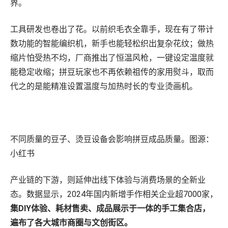
界。
工具研发也卷出了花。以前织毛衣全靠手，现在有了带计
数功能的智能编织机，新手也能轻松织出复杂花纹；做热
缩片怕受热不均，厂商推出了恒温风枪，一键设定温度就
能稳定收缩；拼豆玩家也不再依赖祖传的家用熨斗，取而
代之的是能精准设置温度与加热时长的专业烫画机。
不同质量的豆子、烫豆设备会影响拼豆成品质量。图源：
小红书
产业链的下游，则延伸出线下体验与消费场景的全新业
态。数据显示，2024年国内新增手作相关企业超7000家，
集DIY体验、耗材售卖、成品展示于一体的手工集合店，
遍布了各大城市商圈与文创街区。