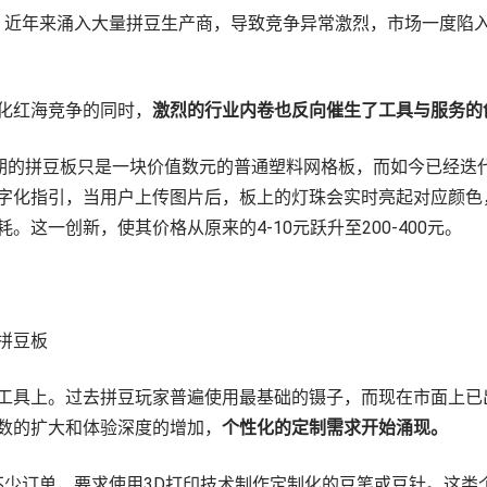
温，近年来涌入大量拼豆生产商，导致竞争异常激烈，市场一度陷
化红海竞争的同时，
激烈的行业内卷也反向催生了工具与服务的
早期的拼豆板只是一块价值数元的普通塑料网格板，而如今已经迭
字化指引，当用户上传图片后，板上的灯珠会实时亮起对应颜色
。这一创新，使其价格从原来的4-10元跃升至200-400元。
拼豆板
工具上。过去拼豆玩家普遍使用最基础的镊子，而现在市面上已
数的扩大和体验深度的增加，
个性化的定制需求开始涌现。
了不少订单，要求使用3D打印技术制作定制化的豆笔或豆针。这