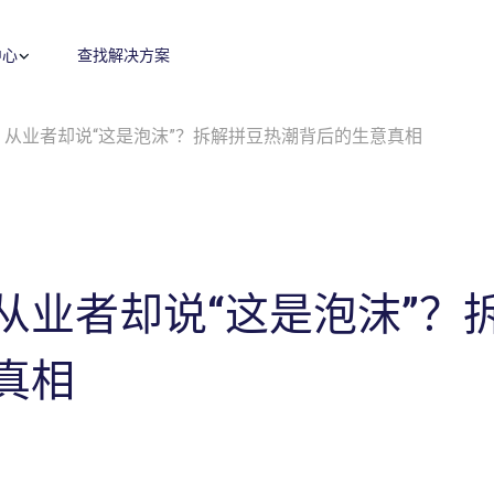
中心
查找解决方案
，从业者却说“这是泡沫”？拆解拼豆热潮背后的生意真相
零售媒体
零售运营
广告代投
零售卓越
搜索
内容优化
付费搜索
品牌保护
展示与视频
费用收回
程序化展示广告&视频广告
费用收回
监测指标和投放报告
目录维护
Amazon营销云（AMC）
供应链与物流
从业者却说“这是泡沫”？
高级零售分析
全球销售
真相
机会评估与规模估算
盈利能力与产品组合评估
数字商务战略