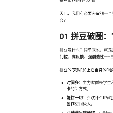
拼豆市场的核心矛盾。
因此，我们有必要去审视一个
会？
01 拼豆破圈
拼豆是什么？简单来说，就是
门槛、高反馈、强创造性——
拼豆的“天时”加上它自身的“
时间多
：主力客群是学生
卡的新方式。
能拼一切
：喜欢什么IP
创作空间极大。
两种满足感通吃
：小图半