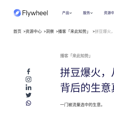
产品
服务
资源
首页
资源中心
洞察
播客「来此知势」
拼豆爆火
全链路策略与执行方案
洞察
市场情报
公司介绍
业绩衡量
覆盖媒体投放、平台运营、创意内容
洞察文章
市场份额
关于我们
市场进入
播客「来此知势」
等多板块策略与执行，满足您的定制
企业动态
社媒监测
职业机会
指标监测
需求。
用户反馈
招聘
价格策略
拼豆爆火，
了解更多
数字货架
联系我们
年度复盘
零售洞察
背后的生意
战略咨询
数字商务发展迅速，我们的顾问将专
有数据与深厚的零售和媒体专业知识
一门被流量选中的生意。
相结合，帮助您更快地发展。