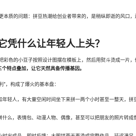
更本质的问题：拼豆热潮给创业者带来的，是稍纵即逝的风口，
：它凭什么让年轻人上头？
把彩色的小豆子按照设计图摆在模板上，然后用熨斗烫成一片，
三个特点叠加，让它天然具备传播基因。
地利”，构成了爆火的基本盘：
和年轻人，有大量空闲时间坐下来拼一两个小时甚至一整天，拼
就拼什么，表情包、动漫人物、偶像，甚至可以把朋友的照片转成
小时出成品，即时反馈；大图拼两天再烫成完整作品，延迟满足