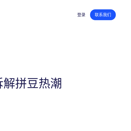
登录
联系我们
创意内容
产品页面内容
零售平台旗舰店
广告创意
拆解拼豆热潮
内容聚合支持
零售媒体战略
培训和技能提升
组织转型