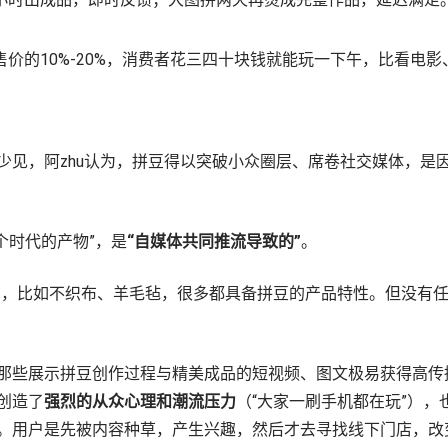
售价的10%-20%，消费者花三四十块钱就能玩一下午，比看电
少见，阿zhu认为，拼豆得以突破小众圈层、席卷社交媒体，是
个时代的产物”，是
“自媒体共同推流导致的”
。
了，比如不织布、羊毛毡，很多都具备拼豆的产品特性。但没有
那些展示拼豆创作过程与精美成品的短视频、图文极易获得高传播
创造了
强烈的从众心理和潮流压力
（“大家一刷手机都在玩”），
。用户是先被内容种草，产生兴趣，然后才去寻找线下门店，改