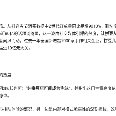
场。从抖音春节消费数据中Z世代订单量同比暴增9018%，到淘
书近80亿的话题浏览量，这一波由社交媒体引爆的热度，
让拼豆
者闻风而动，过去一年全国新增超7000家手作相关企业，
拼豆几
逼近10亿元大关。
的热度
zhu却判断：“
纯拼豆店可能成为泡沫
”，并指出这门生意高度
隐患。
与排队体验的盛况，另一边是内部对模式脆弱性的深刻担忧，这