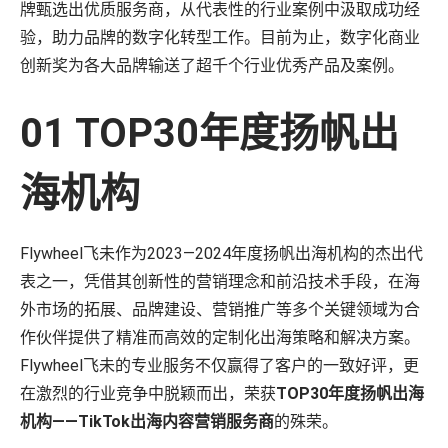
牌甄选出优质服务商，从代表性的行业案例中汲取成功经
战略咨询
验，助力品牌的数字化转型工作。目前为止，数字化商业
数字商务发展迅速，我们的顾问将专有数据与深厚的零售和媒体专业知
创新奖为各大品牌输送了超千个行业优秀产品及案例。
识相结合，帮助您更快地发展。
了解更多
01 TOP30年度扬帆出
机会评估与规模估算
盈利能力与产品组合评估
数字商务战略
海机构
零售媒体战略
培训和技能提升
Flywheel飞未作为2023—2024年度扬帆出海机构的杰出代
组织转型
表之一，凭借其创新性的营销理念和前沿技术手段，在海
外市场的拓展、品牌建设、营销推广等多个关键领域为合
作伙伴提供了精准而高效的定制化出海策略和解决方案。
Flywheel飞未的专业服务不仅赢得了客户的一致好评，更
在激烈的行业竞争中脱颖而出，荣获
TOP30年度扬帆出海
机构——TikTok出海内容营销服务商
的殊荣。