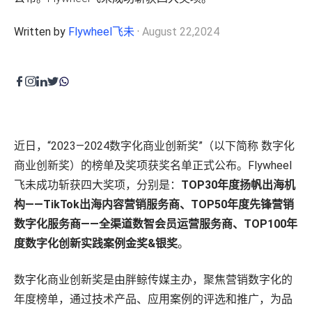
程序化展示广告&视频广告
零售运营
Written by
Flywheel飞未
·
August 22,2024
Amazon营销云（AMC）
内容优化
费用收回
零售卓越
目录维护
品牌保护
高级零售分析
费用收回
供应链与物流
近日，“2023—2024数字化商业创新奖”（以下简称
数字化
全球销售
商业创新奖
）的榜单及奖项获奖名单正式公布。Flywheel
飞未
成功斩获四大奖项，分别是：
TOP30年度扬帆出海机
创意内容
构——TikTok出海内容营销服务商、TOP50年度先锋营销
产品页面内容
数字化服务商——全渠道数智会员运营服务商、TOP100年
零售平台旗舰店
度数字化创新实践案例金奖&银奖
。
广告创意
内容聚合支持
数字化商业创新奖是由胖鲸传媒主办，聚焦营销数字化的
年度榜单，通过技术产品、应用案例的评选和推广，为品