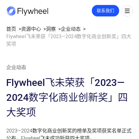
COMMERCE CLOUD
联系我们
一站式平台，旨在加速数字商务的增长
全链路策略与执行方案
首页
资源中心
洞察
企业动态
Flywheel飞未荣获「2023—2024数字化商业创新奖」四大
覆盖媒体投放、平台运营、创意内容等多板块策略与执行，满足您的定
市场情报
制需求。
洞察
奖项
了解更多
市场份额
洞察文章
社媒监测
企业动态
企业动态
公司介绍
用户反馈
业绩衡量
数字货架
关于我们
Flywheel飞未荣获「2023—
市场进入
零售洞察
职业机会
指标监测
2024数字化商业创新奖」四
招聘
价格策略
联系我们
零售媒体
年度复盘
大奖项
搜索
展示与视频
广告代投
2023—2024数字化商业创新奖的榜单及奖项获奖名单正式
监测指标和投放报告
付费搜索
公布。Flywheel飞未成功斩获四大奖项。