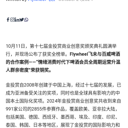
程序化展示广告&视频广告
零售运营
Amazon营销云（AMC）
内容优化
费用收回
零售卓越
目录维护
品牌保护
高级零售分析
10月11日，第十七届
金投赏
商业创意奖颁奖典礼圆满举
费用收回
行，并现场公布了获奖全榜单。
Flywheel飞未
与百威啤酒
供应链与物流
的合作案例——“情绪消费时代下啤酒会员全周期运营升温
全球销售
人群亲密度”荣获铜奖。
创意内容
金投赏自2008年创建于中国上海，经过十七届的发展，已
产品页面内容
成为亚洲备受关注的奖项，同时也是全球具有影响力的中
零售平台旗舰店
国本土国际化奖项。2024年金投赏商业创意奖共收到来自
广告创意
991家公司的2855件参赛作品，覆盖欧美、亚非拉大陆，
内容聚合支持
包括美国、德国、西班牙、墨西哥、埃及、印度、印尼、
泰国、韩国、日本等地区，展现了金投赏的国际影响力和