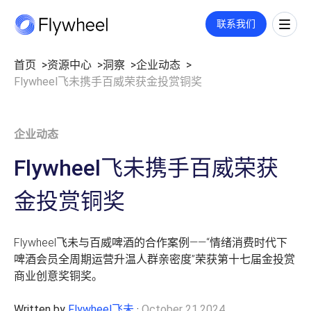
COMMERCE CLOUD
联系我们
一站式平台，旨在加速数字商务的增长
全链路策略与执行方案
首页
资源中心
洞察
企业动态
Flywheel飞未携手百威荣获金投赏铜奖
覆盖媒体投放、平台运营、创意内容等多板块策略与执行，满足您的定
市场情报
制需求。
洞察
了解更多
市场份额
洞察文章
企业动态
社媒监测
企业动态
公司介绍
用户反馈
业绩衡量
Flywheel飞未携手百威荣获
数字货架
关于我们
市场进入
零售洞察
职业机会
金投赏铜奖
指标监测
招聘
价格策略
联系我们
零售媒体
年度复盘
Flywheel飞未与百威啤酒的合作案例——“情绪消费时代下
搜索
啤酒会员全周期运营升温人群亲密度”荣获第十七届金投赏
商业创意奖铜奖。
展示与视频
广告代投
监测指标和投放报告
付费搜索
Written by
Flywheel飞未
·
October 21,2024