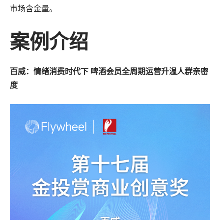
战略咨询
市场含金量。
数字商务发展迅速，我们的顾问将专有数据与深厚的零售和媒体专业知
识相结合，帮助您更快地发展。
案例介绍
了解更多
机会评估与规模估算
百威：情绪消费时代下 啤酒会员全周期运营升温人群亲密
盈利能力与产品组合评估
度
数字商务战略
零售媒体战略
培训和技能提升
组织转型