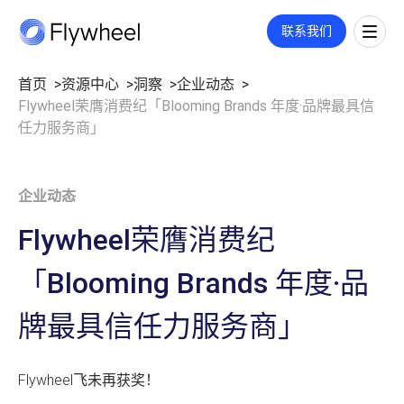
COMMERCE CLOUD
联系我们
一站式平台，旨在加速数字商务的增长
全链路策略与执行方案
首页
资源中心
洞察
企业动态
Flywheel荣膺消费纪「Blooming Brands 年度·品牌最具信
覆盖媒体投放、平台运营、创意内容等多板块策略与执行，满足您的定
市场情报
制需求。
洞察
任力服务商」
了解更多
市场份额
洞察文章
社媒监测
企业动态
企业动态
公司介绍
用户反馈
业绩衡量
数字货架
关于我们
Flywheel荣膺消费纪
市场进入
零售洞察
职业机会
指标监测
「Blooming Brands 年度·品
招聘
价格策略
联系我们
零售媒体
年度复盘
牌最具信任力服务商」
搜索
展示与视频
广告代投
Flywheel飞未再获奖！
监测指标和投放报告
付费搜索