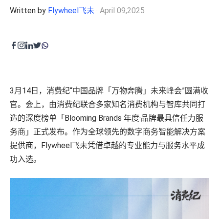
程序化展示广告&视频广告
Written by
Flywheel飞未
·
April 09,2025
零售运营
Amazon营销云（AMC）
内容优化
费用收回
零售卓越
目录维护
品牌保护
高级零售分析
费用收回
3月14日，消费纪“中国品牌「万物奔腾」未来峰会”圆满收
供应链与物流
官。会上，由消费纪联合多家知名消费机构与智库共同打
全球销售
造的深度榜单「Blooming Brands 年度·品牌最具信任力服
务商」正式发布。作为全球领先的数字商务智能解决方案
创意内容
提供商，Flywheel飞未凭借卓越的专业能力与服务水平成
产品页面内容
功入选。
零售平台旗舰店
广告创意
内容聚合支持