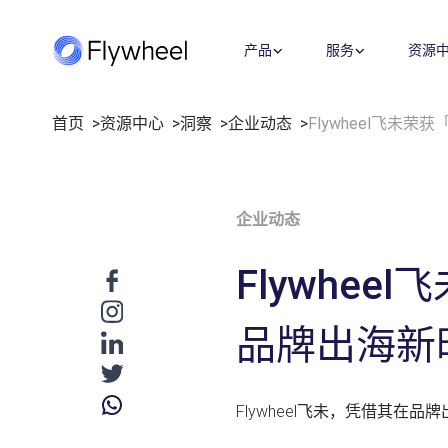
产品
服务
资源
首页
资源中心
洞察
企业动态
Flywheel飞未
全链路策略与执行方案
洞察
市场情报
公司介绍
业绩衡量
覆盖媒体投放、平台运营、创意内容
洞察文章
市场份额
关于我们
市场进入
企业动态
等多板块策略与执行，满足您的定制
企业动态
社媒监测
职业机会
指标监测
需求。
用户反馈
招聘
价格策略
Flywhe
了解更多
数字货架
联系我们
年度复盘
零售洞察
品牌出海新
战略咨询
数字商务发展迅速，我们的顾问将专
有数据与深厚的零售和媒体专业知识
Flywheel飞未，凭借其
相结合，帮助您更快地发展。