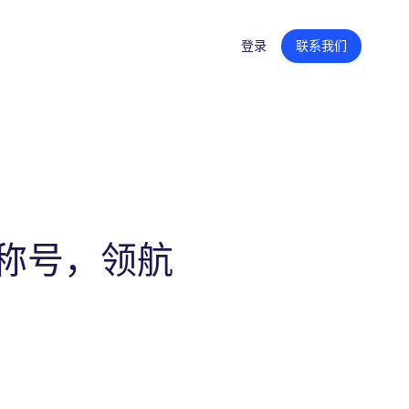
登录
联系我们
创意内容
产品页面内容
零售平台旗舰店
广告创意
司」称号，领航
内容聚合支持
零售媒体战略
培训和技能提升
组织转型