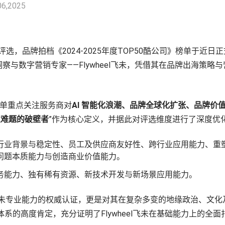
06,2025
，品牌拍档《2024-2025年度TOP50酷公司》榜单于近日正
费洞察与数字营销专家——Flywheel飞未，凭借其在品牌出海策
榜单重点关注服务商对
AI 智能化浪潮、品牌全球化扩张、品牌价
业难题的破壁者
”作为核心定义，并据此对评选维度进行了深度优
行业背景与稳定性、员工及供应商友好性、跨行业应用能力、重
问题本质能力与创造商业价值能力。
务能力、独有稀有资源、新技术开发与新场景应用能力。
el飞未专业能力的权威认证，更是对其在复杂多变的地缘政治、文
力体系的高度肯定，充分证明了Flywheel飞未在基础能力上的