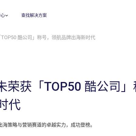
中心
查找解决方案
荣获「TOP50 酷公司」称号，领航品牌出海新时代
零售媒体
零售运营
广告代投
零售卓越
搜索
内容优化
付费搜索
品牌保护
展示与视频
费用收回
程序化展示广告&视频广告
费用收回
监测指标和投放报告
目录维护
Amazon营销云（AMC）
供应链与物流
el飞未荣获「TOP50 酷公
高级零售分析
全球销售
时代
机会评估与规模估算
盈利能力与产品组合评估
在品牌出海策略与营销赛道的卓越实力，成功登榜。
数字商务战略