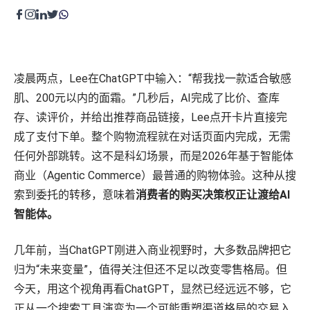
程序化展示广告&视频广告
零售运营
Amazon营销云（AMC）
内容优化
费用收回
零售卓越
凌晨两点，Lee在ChatGPT中输入：“帮我找一款适合敏感
目录维护
品牌保护
肌、200元以内的面霜。”几秒后，AI完成了比价、查库
高级零售分析
费用收回
存、读评价，并给出推荐商品链接，Lee点开卡片直接完
供应链与物流
成了支付下单。整个购物流程就在对话页面内完成，无需
全球销售
任何外部跳转。这不是科幻场景，而是2026年基于智能体
商业（Agentic Commerce）最普通的购物体验。这种从搜
索到委托的转移，意味着
消费者的购买决策权正让渡给AI
创意内容
智能体。
产品页面内容
零售平台旗舰店
几年前，当ChatGPT刚进入商业视野时，大多数品牌把它
广告创意
归为“未来变量”，值得关注但还不足以改变零售格局。但
内容聚合支持
今天，用这个视角再看ChatGPT，显然已经远远不够，它
正从一个搜索工具演变为一个可能重塑渠道格局的交易入