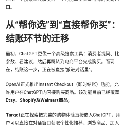
战略咨询
口。
数字商务发展迅速，我们的顾问将专有数据与深厚的零售和媒体专业知
识相结合，帮助您更快地发展。
从“帮你选”到“直接帮你买”：
了解更多
机会评估与规模估算
结账环节的迁移
盈利能力与产品组合评估
数字商务战略
最初，ChatGPT更像一个高级搜索工具：消费者提问、比
零售媒体战略
参数、看建议，然后再跳转到电商平台完成购买。而现
培训和技能提升
在，结账这一步，正在被直接“搬进对话里”。
组织转型
OpenAI正式推出Instant Checkout（即时结账）功能，允
许用户在ChatGPT内直接购买商品。该功能目前已经覆盖
Etsy、Shopify及Walmart商品
；
Target
正在探索把完整的购物体验直接嵌入ChatGPT，用
户可以直接在对话窗口获取个性化推荐、浏览商品、加入