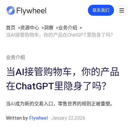
COMMERCE CLOUD
联系我们
一站式平台，旨在加速数字商务的增长
全链路策略与执行方案
首页
资源中心
洞察
业务介绍
当AI接管购物车，你的产品在ChatGPT里隐身了吗？
覆盖媒体投放、平台运营、创意内容等多板块策略与执行，满足您的定
市场情报
制需求。
洞察
了解更多
市场份额
洞察文章
业务介绍
社媒监测
企业动态
公司介绍
用户反馈
业绩衡量
当AI接管购物车，你的产品
数字货架
关于我们
市场进入
零售洞察
职业机会
在ChatGPT里隐身了吗？
指标监测
招聘
价格策略
联系我们
零售媒体
年度复盘
当AI成为新的交易入口，零售世界的规则正被重塑。
搜索
Written by
Flywheel
·
January 22,2026
展示与视频
广告代投
监测指标和投放报告
付费搜索